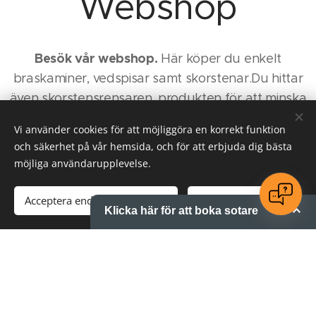
Webshop
Besök vår
webshop.
Här köper du enkelt
braskaminer, vedspisar samt skorstenar.Du hittar
även skorstensrensaren, produkten för att minska
tjära samt sot i din skorsten. Nya produkter
Vi använder cookies för att möjliggöra en korrekt funktion
tillkommer ständigt i butiken.
och säkerhet på vår hemsida, och för att erbjuda dig bästa
möjliga användarupplevelse.
Acceptera endast nödvändiga
Acceptera alla
Klicka här för att boka sotare
Webshopen
Filmning &