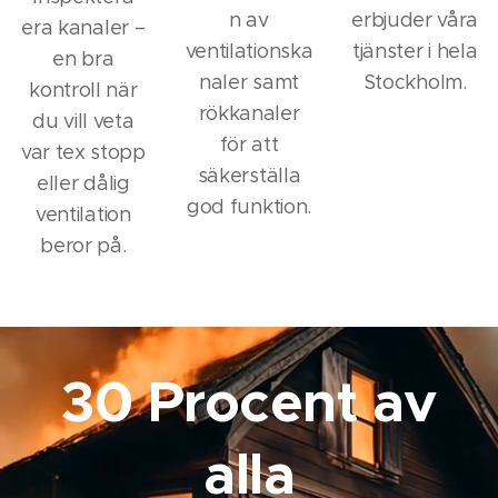
n av
erbjuder våra
era kanaler –
ventilationska
tjänster i hela
en bra
naler samt
Stockholm.
kontroll när
rökkanaler
du vill veta
för att
var tex stopp
säkerställa
eller dålig
god funktion.
ventilation
beror på.
30 Procent av
alla