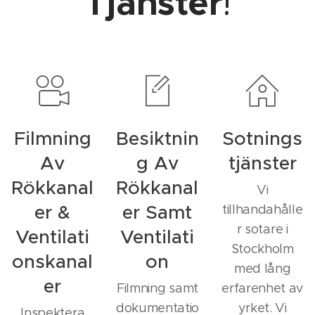
Tjänster
!
Filmning
Besiktnin
Sotnings
Av
g Av
tjänster
Rökkanal
Rökkanal
Vi
er &
er Samt
tillhandahålle
r sotare i
Ventilati
Ventilati
Stockholm
onskanal
on
med lång
er
Filmning samt
erfarenhet av
dokumentatio
yrket. Vi
Inspektera