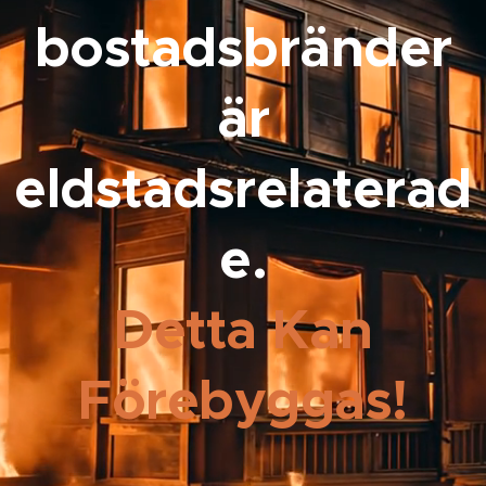
bostadsbränder
är
eldstadsrelaterad
e.
Detta Kan
Förebyggas!