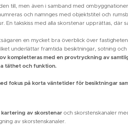
taden till, men även i samband med ombyggnationer
r numreras och namnges med objektstitel och rumsb
ur. En takskiss med alla skorstenar upprättas, där 
etsägaren en mycket bra överblick över fastigheten
ilket underlättar framtida besiktningar, sotning och i
ov kompletteras med en provtryckning av samtlig
ra täthet och funktion.
med fokus på korta väntetider för besiktningar sam
 kartering av skorstenar
och skorstenskanaler me
ggning av skorstenskanaler.