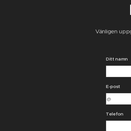
Vänligen uppg
Ditt namn
E-post
Telefon