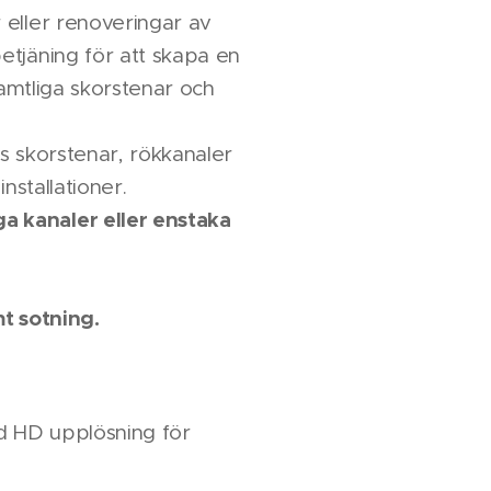
 eller renoveringar av
etjäning för att skapa en
samtliga skorstenar och
s skorstenar, rökkanaler
nstallationer.
a kanaler eller enstaka
t sotning.
d HD upplösning för