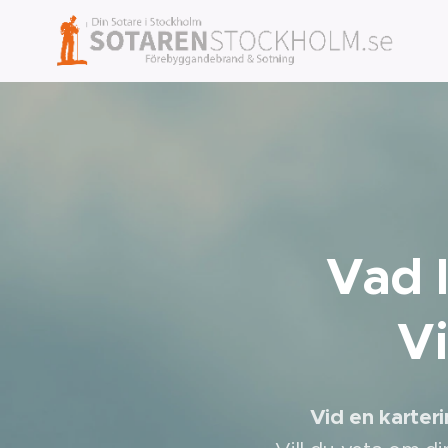
Vad 
Vi
Vid en karter