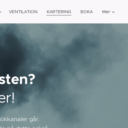
VENTILATION
KARTERING
BOKA
Mer
sten?
er!
 rökkanaler går.