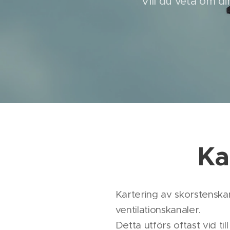
Vill du veta om di
Ka
Kartering av skorstenska
ventilationskanaler.
Detta utförs oftast vid ti