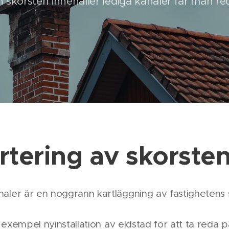
n skorsten innehåller lediga kanaler får man r
rtering av skorste
naler är en noggrann kartläggning av fastighetens 
ll exempel nyinstallation av eldstad för att ta reda 