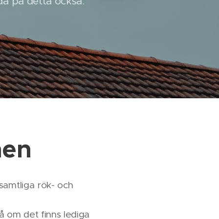
eda på detta också.
nen
samtliga rök- och
på om det finns lediga